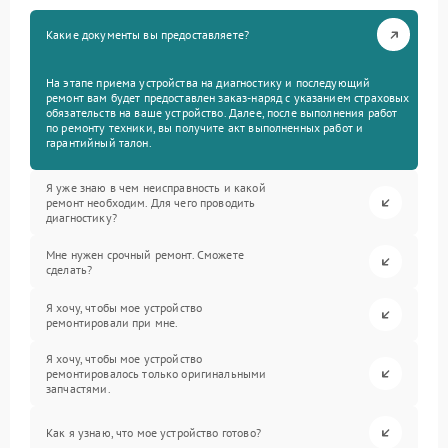
Какие документы вы предоставляете?
На этапе приема устройства на диагностику и последующий
ремонт вам будет предоставлен заказ-наряд с указанием страховых
обязательств на ваше устройство. Далее, после выполнения работ
по ремонту техники, вы получите акт выполненных работ и
гарантийный талон.
Я уже знаю в чем неисправность и какой
ремонт необходим. Для чего проводить
диагностику?
Мне нужен срочный ремонт. Сможете
сделать?
Я хочу, чтобы мое устройство
ремонтировали при мне.
Я хочу, чтобы мое устройство
ремонтировалось только оригинальными
запчастями.
Как я узнаю, что мое устройство готово?