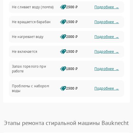
Не сливает воду (помпа)
2500 ₽
Подробнее →
Водоснабжение
Не вращается барабан
1500 ₽
Подробнее →
Слив
Не нагревает воду
2000 ₽
Подробнее →
Программное обеспечение
Не включается
1500 ₽
Подробнее →
Запах горелого при
1800 ₽
Подробнее →
работе
Проблемы с набором
2500 ₽
Подробнее →
воды
Замена ТЭНа
2200 ₽
Подробнее →
Замена платы управления
2200 ₽
Подробнее →
Этапы ремонта стиральной машины Bauknecht