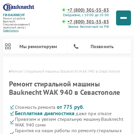
+7 (800) 301-55-83
Ежедневно, с 10:00 до 20:00
FIX-BAUKNECHT
Ремонт устройств
+7 (800) 301-55-83
Bauknecht
Специализированный
Звонок бесплатный по РФ
cервисный центр г.
Севастополь
Мы ремонтируем
Позвонить
ополе
Ремонт стиральной машины Bauknecht WAK 940 в Севастополе
Ремонт стиральной машины
Bauknecht WAK 940 в Севастополе
от 775 руб.
Стоимость ремонта
Ремонт варочных панелей Bauknecht
Ремонт микроволновых печей Bauknecht
Ремонт холодильников Bauknecht
Ремонт духовых шкафов Bauknecht
Ремонт посудомоечных машин Bauknecht
Бесплатная диагностика
даже при отказе
Привезем и увезем стиральную машину Bauknecht
WAK 940 сами
Гарантия на наши работы по ремонту стиральных