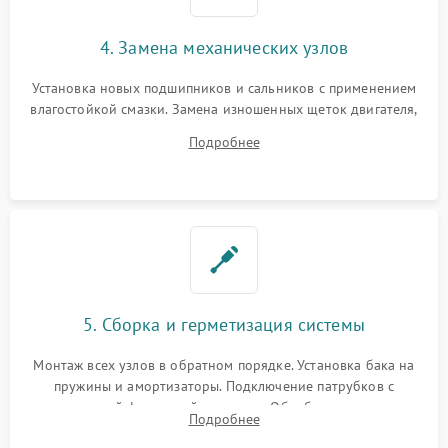
4. Замена механических узлов
Установка новых подшипников и сальников с применением
влагостойкой смазки. Замена изношенных щеток двигателя,
порванного ремня привода, неисправного сливного насоса
Подробнее
или поврежденной резиновой манжеты.
5. Сборка и герметизация системы
Монтаж всех узлов в обратном порядке. Установка бака на
пружины и амортизаторы. Подключение патрубков с
надежной фиксацией хомутами. Обработка стыков
Подробнее
герметиком для предотвращения возможных протечек воды.