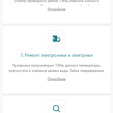
Осмотр приводного ремня, ТЭНа, сливного насоса и
амортизаторов. Проверка подшипников барабана и
Подробнее
крестовины на износ, а манжеты люка на разрывы.
3. Ремонт электроники и электрики
Прозвонка мультиметром ТЭНа, датчика температуры,
прессостата и клапанов залива воды. Пайка поврежденных
дорожек или замена симисторов на плате управления.
Подробнее
Восстановление целостности проводки и контактов.