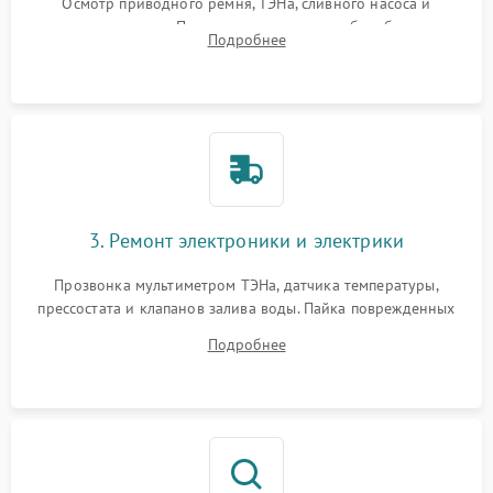
Осмотр приводного ремня, ТЭНа, сливного насоса и
амортизаторов. Проверка подшипников барабана и
Подробнее
крестовины на износ, а манжеты люка на разрывы.
3. Ремонт электроники и электрики
Прозвонка мультиметром ТЭНа, датчика температуры,
прессостата и клапанов залива воды. Пайка поврежденных
дорожек или замена симисторов на плате управления.
Подробнее
Восстановление целостности проводки и контактов.