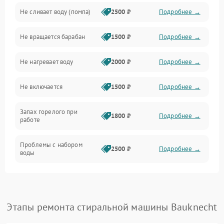
Не сливает воду (помпа)
2500 ₽
Подробнее →
Водоснабжение
Не вращается барабан
1500 ₽
Подробнее →
Слив
Не нагревает воду
2000 ₽
Подробнее →
Программное обеспечение
Не включается
1500 ₽
Подробнее →
Запах горелого при
1800 ₽
Подробнее →
работе
Проблемы с набором
2500 ₽
Подробнее →
воды
Замена ТЭНа
2200 ₽
Подробнее →
Замена платы управления
2200 ₽
Подробнее →
Этапы ремонта стиральной машины Bauknecht