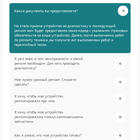
Какие документы вы предоставляете?
На этапе приема устройства на диагностику и последующий
ремонт вам будет предоставлен заказ-наряд с указанием страховых
обязательств на ваше устройство. Далее, после выполнения работ
по ремонту техники, вы получите акт выполненных работ и
гарантийный талон.
Я уже знаю в чем неисправность и какой
ремонт необходим. Для чего проводить
диагностику?
Мне нужен срочный ремонт. Сможете
сделать?
Я хочу, чтобы мое устройство
ремонтировали при мне.
Я хочу, чтобы мое устройство
ремонтировалось только оригинальными
запчастями.
Как я узнаю, что мое устройство готово?