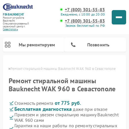
+7 (800) 301-55-83
Ежедневно, с 10:00 до 20:00
FIX-BAUKNECHT
Ремонт устройств
+7 (800) 301-55-83
Bauknecht
Специализированный
Звонок бесплатный по РФ
cервисный центр г.
Севастополь
Мы ремонтируем
Позвонить
ополе
Ремонт стиральной машины Bauknecht WAK 960 в Севастополе
Ремонт стиральной машины
Bauknecht WAK 960 в Севастополе
от 775 руб.
Стоимость ремонта
Ремонт варочных панелей Bauknecht
Ремонт микроволновых печей Bauknecht
Ремонт холодильников Bauknecht
Ремонт духовых шкафов Bauknecht
Ремонт посудомоечных машин Bauknecht
Бесплатная диагностика
даже при отказе
Привезем и увезем стиральную машину Bauknecht
WAK 960 сами
Гарантия на наши работы по ремонту стиральных