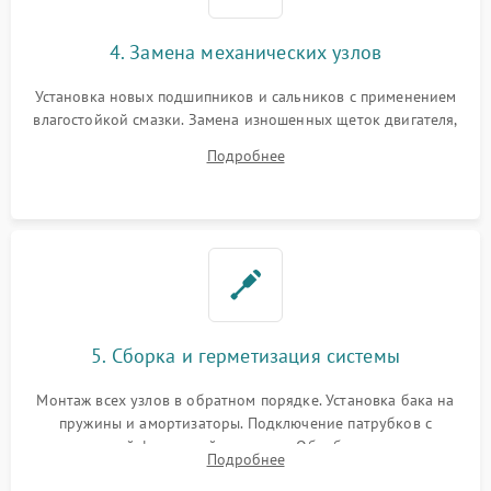
4. Замена механических узлов
Установка новых подшипников и сальников с применением
влагостойкой смазки. Замена изношенных щеток двигателя,
порванного ремня привода, неисправного сливного насоса
Подробнее
или поврежденной резиновой манжеты.
5. Сборка и герметизация системы
Монтаж всех узлов в обратном порядке. Установка бака на
пружины и амортизаторы. Подключение патрубков с
надежной фиксацией хомутами. Обработка стыков
Подробнее
герметиком для предотвращения возможных протечек воды.