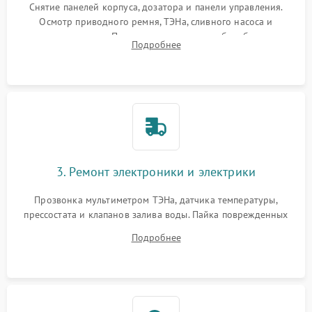
Снятие панелей корпуса, дозатора и панели управления.
Осмотр приводного ремня, ТЭНа, сливного насоса и
амортизаторов. Проверка подшипников барабана и
Подробнее
крестовины на износ, а манжеты люка на разрывы.
3. Ремонт электроники и электрики
Прозвонка мультиметром ТЭНа, датчика температуры,
прессостата и клапанов залива воды. Пайка поврежденных
дорожек или замена симисторов на плате управления.
Подробнее
Восстановление целостности проводки и контактов.