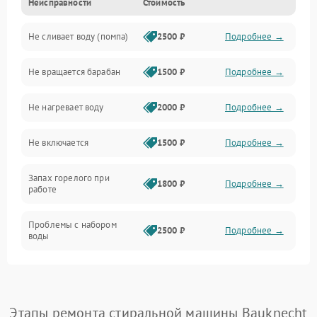
Неисправности
Стоимость
Электропитание
Не сливает воду (помпа)
2500 ₽
Подробнее →
Водоснабжение
Не вращается барабан
1500 ₽
Подробнее →
Слив
Не нагревает воду
2000 ₽
Подробнее →
Программное обеспечение
Не включается
1500 ₽
Подробнее →
Запах горелого при
1800 ₽
Подробнее →
работе
Проблемы с набором
2500 ₽
Подробнее →
воды
Замена ТЭНа
2200 ₽
Подробнее →
Замена платы управления
2200 ₽
Подробнее →
Этапы ремонта стиральной машины Bauknecht