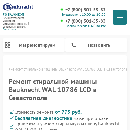
+7 (800) 301-55-83
Ежедневно, с 10:00 до 20:00
FIX-BAUKNECHT
Ремонт устройств
+7 (800) 301-55-83
Bauknecht
Специализированный
Звонок бесплатный по РФ
cервисный центр г.
Севастополь
Мы ремонтируем
Позвонить
ополе
Ремонт стиральной машины Bauknecht WAL 10786 LCD в Севастополе
Ремонт стиральной машины
Bauknecht WAL 10786 LCD в
Севастополе
Ремонт варочных панелей Bauknecht
Ремонт микроволновых печей Bauknecht
Ремонт холодильников Bauknecht
Ремонт духовых шкафов Bauknecht
Ремонт посудомоечных машин Bauknecht
от 775 руб.
Стоимость ремонта
Бесплатная диагностика
даже при отказе
Привезем и увезем стиральную машину Bauknecht
WAL 10786 LCD сами