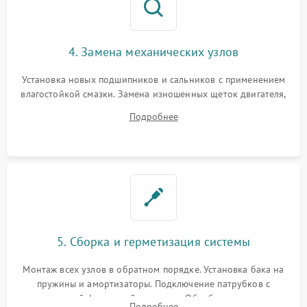
4. Замена механических узлов
Установка новых подшипников и сальников с применением
влагостойкой смазки. Замена изношенных щеток двигателя,
порванного ремня привода, неисправного сливного насоса
Подробнее
или поврежденной резиновой манжеты.
5. Сборка и герметизация системы
Монтаж всех узлов в обратном порядке. Установка бака на
пружины и амортизаторы. Подключение патрубков с
надежной фиксацией хомутами. Обработка стыков
Подробнее