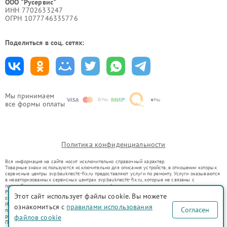
ООО "Русервис"
ИНН 7702633247
ОГРН 1077746335776
Поделиться в соц. сетях:
Мы принимаем
все формы оплаты
Политика конфиденциальности
Вся информация на сайте носит исключительно справочный характер.
Товарные знаки используются исключительно для описания устройств, в отношении которых
сервисные центры svp.bauknecht-fix.ru предоставляют услуги по ремонту. Услуги оказываются
в неавторизованных сервисных центрах svp.bauknecht-fix.ru, которые не связаны с
правообладателями товарных знаков или их официальными представителями.
Ремонт осуществляется для устройств, уже введенных в гражданский оборот в соответствии
Этот сайт использует файлы cookie. Вы можете
со статьей 1487 ГК РФ.
Использование товарных знаков не преследует цели индивидуализации услуг или введения
ознакомиться с
правилами использования
Согласен
потребителей в заблуждение, а служит для информирования о предоставляемых услугах по
ремонту техники указанных брендов.
файлов cookie
Представленная на сайте информация не является публичной офертой, определяемой