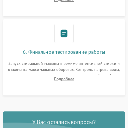
герметиком для предотвращения возможных протечек воды.
6. Финальное тестирование работы
Запуск стиральной машины в режиме интенсивной стирки и
отжима на максимальных оборотах. Контроль нагрева воды,
корректности слива, отсутствия излишних вибраций,
Подробнее
посторонних стуков и протечек под корпусом.
У Вас остались вопросы?