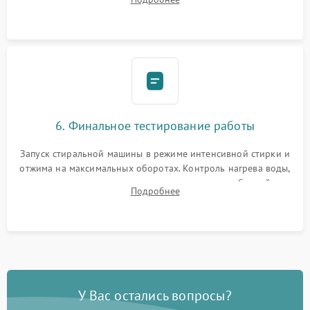
герметиком для предотвращения возможных протечек воды.
6. Финальное тестирование работы
Запуск стиральной машины в режиме интенсивной стирки и
отжима на максимальных оборотах. Контроль нагрева воды,
корректности слива, отсутствия излишних вибраций,
Подробнее
посторонних стуков и протечек под корпусом.
У Вас остались вопросы?