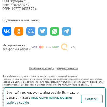
ООО "Русервис"
ИНН 7702633247
ОГРН 1077746335776
Поделиться в соц. сетях:
Мы принимаем
все формы оплаты
Политика конфиденциальности
Вся информация на сайте носит исключительно справочный характер.
Товарные знаки используются исключительно для описания устройств, в отношении которых
сервисные центры svp.bauknecht-fix.ru предоставляют услуги по ремонту. Услуги оказываются
в неавторизованных сервисных центрах svp.bauknecht-fix.ru, которые не связаны с
правообладателями товарных знаков или их официальными представителями.
Ремонт осуществляется для устройств, уже введенных в гражданский оборот в соответствии
Этот сайт использует файлы cookie. Вы можете
со статьей 1487 ГК РФ.
Использование товарных знаков не преследует цели индивидуализации услуг или введения
ознакомиться с
правилами использования
Согласен
потребителей в заблуждение, а служит для информирования о предоставляемых услугах по
ремонту техники указанных брендов.
файлов cookie
Представленная на сайте информация не является публичной офертой, определяемой