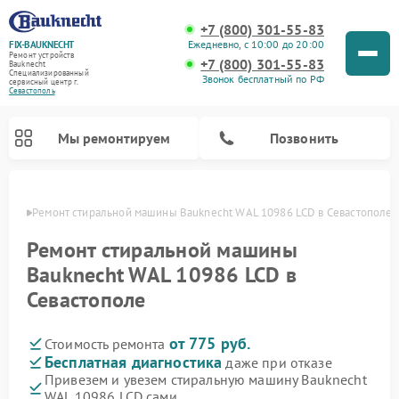
+7 (800) 301-55-83
Ежедневно, с 10:00 до 20:00
FIX-BAUKNECHT
Ремонт устройств
+7 (800) 301-55-83
Bauknecht
Специализированный
Звонок бесплатный по РФ
cервисный центр г.
Севастополь
Мы ремонтируем
Позвонить
ополе
Ремонт стиральной машины Bauknecht WAL 10986 LCD в Севастополе
Ремонт стиральной машины
Bauknecht WAL 10986 LCD в
Севастополе
Ремонт варочных панелей Bauknecht
Ремонт микроволновых печей Bauknecht
Ремонт холодильников Bauknecht
Ремонт духовых шкафов Bauknecht
Ремонт посудомоечных машин Bauknecht
от 775 руб.
Стоимость ремонта
Бесплатная диагностика
даже при отказе
Привезем и увезем стиральную машину Bauknecht
WAL 10986 LCD сами