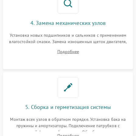
4. Замена механических узлов
Установка новых подшипников и сальников с применением
влагостойкой смазки. Замена изношенных щеток двигателя,
порванного ремня привода, неисправного сливного насоса
Подробнее
или поврежденной резиновой манжеты.
5. Сборка и герметизация системы
Монтаж всех узлов в обратном порядке. Установка бака на
пружины и амортизаторы. Подключение патрубков с
надежной фиксацией хомутами. Обработка стыков
Подробнее