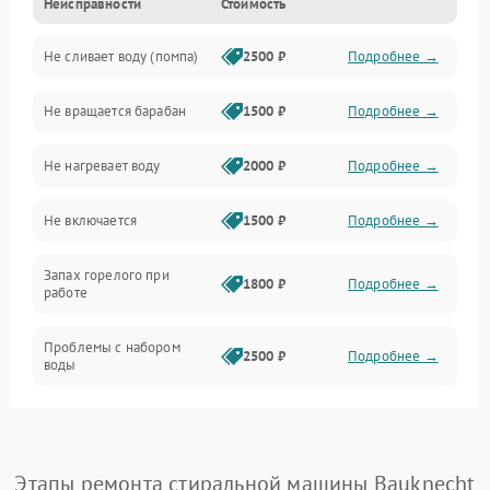
Неисправности
Стоимость
Электропитание
Не сливает воду (помпа)
2500 ₽
Подробнее →
Водоснабжение
Не вращается барабан
1500 ₽
Подробнее →
Слив
Не нагревает воду
2000 ₽
Подробнее →
Программное обеспечение
Не включается
1500 ₽
Подробнее →
Запах горелого при
1800 ₽
Подробнее →
работе
Проблемы с набором
2500 ₽
Подробнее →
воды
Замена ТЭНа
2200 ₽
Подробнее →
Замена платы управления
2200 ₽
Подробнее →
Этапы ремонта стиральной машины Bauknecht