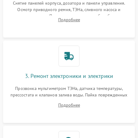
Снятие панелей корпуса, дозатора и панели управления.
Осмотр приводного ремня, ТЭНа, сливного насоса и
амортизаторов. Проверка подшипников барабана и
Подробнее
крестовины на износ, а манжеты люка на разрывы.
3. Ремонт электроники и электрики
Прозвонка мультиметром ТЭНа, датчика температуры,
прессостата и клапанов залива воды. Пайка поврежденных
дорожек или замена симисторов на плате управления.
Подробнее
Восстановление целостности проводки и контактов.