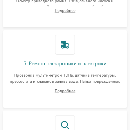
Осмотр приводного ремня, ТЭНа, сливного насоса и
амортизаторов. Проверка подшипников барабана и
Подробнее
крестовины на износ, а манжеты люка на разрывы.
3. Ремонт электроники и электрики
Прозвонка мультиметром ТЭНа, датчика температуры,
прессостата и клапанов залива воды. Пайка поврежденных
дорожек или замена симисторов на плате управления.
Подробнее
Восстановление целостности проводки и контактов.