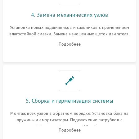
4. Замена механических узлов
Установка новых подшипников и сальников с применением
влагостойкой смазки. Замена изношенных щеток двигателя,
порванного ремня привода, неисправного сливного насоса
Подробнее
или поврежденной резиновой манжеты.
5. Сборка и герметизация системы
Монтаж всех узлов в обратном порядке. Установка бака на
пружины и амортизаторы. Подключение патрубков с
надежной фиксацией хомутами. Обработка стыков
Подробнее
герметиком для предотвращения возможных протечек воды.