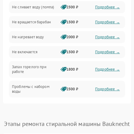
Не сливает воду (помпа)
2500 ₽
Подробнее →
Водоснабжение
Не вращается барабан
1500 ₽
Подробнее →
Слив
Не нагревает воду
2000 ₽
Подробнее →
Программное обеспечение
Не включается
1500 ₽
Подробнее →
Запах горелого при
1800 ₽
Подробнее →
работе
Проблемы с набором
2500 ₽
Подробнее →
воды
Замена ТЭНа
2200 ₽
Подробнее →
Замена платы управления
2200 ₽
Подробнее →
Этапы ремонта стиральной машины Bauknecht