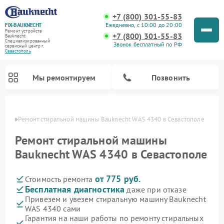
+7 (800) 301-55-83
Ежедневно, с 10:00 до 20:00
FIX-BAUKNECHT
Ремонт устройств
+7 (800) 301-55-83
Bauknecht
Специализированный
Звонок бесплатный по РФ
cервисный центр г.
Севастополь
Мы ремонтируем
Позвонить
ополе
Ремонт стиральной машины Bauknecht WAS 4340 в Севастополе
Ремонт стиральной машины
Bauknecht WAS 4340 в Севастополе
от 775 руб.
Стоимость ремонта
Ремонт варочных панелей Bauknecht
Ремонт микроволновых печей Bauknecht
Ремонт холодильников Bauknecht
Ремонт духовых шкафов Bauknecht
Ремонт посудомоечных машин Bauknecht
Бесплатная диагностика
даже при отказе
Привезем и увезем стиральную машину Bauknecht
WAS 4340 сами
Гарантия на наши работы по ремонту стиральных