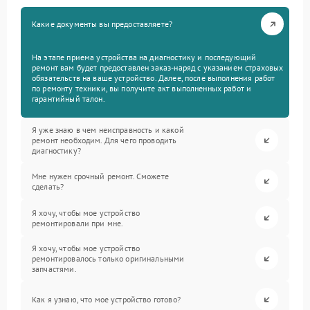
Какие документы вы предоставляете?
На этапе приема устройства на диагностику и последующий
ремонт вам будет предоставлен заказ-наряд с указанием страховых
обязательств на ваше устройство. Далее, после выполнения работ
по ремонту техники, вы получите акт выполненных работ и
гарантийный талон.
Я уже знаю в чем неисправность и какой
ремонт необходим. Для чего проводить
диагностику?
Мне нужен срочный ремонт. Сможете
сделать?
Я хочу, чтобы мое устройство
ремонтировали при мне.
Я хочу, чтобы мое устройство
ремонтировалось только оригинальными
запчастями.
Как я узнаю, что мое устройство готово?