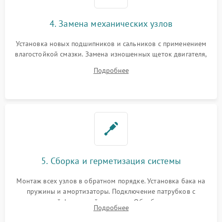
4. Замена механических узлов
Установка новых подшипников и сальников с применением
влагостойкой смазки. Замена изношенных щеток двигателя,
порванного ремня привода, неисправного сливного насоса
Подробнее
или поврежденной резиновой манжеты.
5. Сборка и герметизация системы
Монтаж всех узлов в обратном порядке. Установка бака на
пружины и амортизаторы. Подключение патрубков с
надежной фиксацией хомутами. Обработка стыков
Подробнее
герметиком для предотвращения возможных протечек воды.