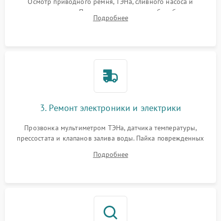
Осмотр приводного ремня, ТЭНа, сливного насоса и
амортизаторов. Проверка подшипников барабана и
Подробнее
крестовины на износ, а манжеты люка на разрывы.
3. Ремонт электроники и электрики
Прозвонка мультиметром ТЭНа, датчика температуры,
прессостата и клапанов залива воды. Пайка поврежденных
дорожек или замена симисторов на плате управления.
Подробнее
Восстановление целостности проводки и контактов.