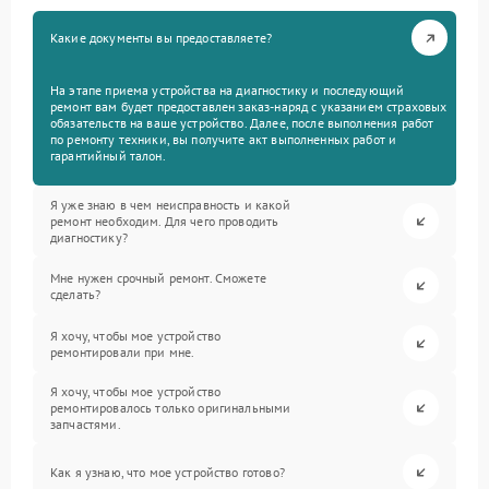
Какие документы вы предоставляете?
На этапе приема устройства на диагностику и последующий
ремонт вам будет предоставлен заказ-наряд с указанием страховых
обязательств на ваше устройство. Далее, после выполнения работ
по ремонту техники, вы получите акт выполненных работ и
гарантийный талон.
Я уже знаю в чем неисправность и какой
ремонт необходим. Для чего проводить
диагностику?
Мне нужен срочный ремонт. Сможете
сделать?
Я хочу, чтобы мое устройство
ремонтировали при мне.
Я хочу, чтобы мое устройство
ремонтировалось только оригинальными
запчастями.
Как я узнаю, что мое устройство готово?