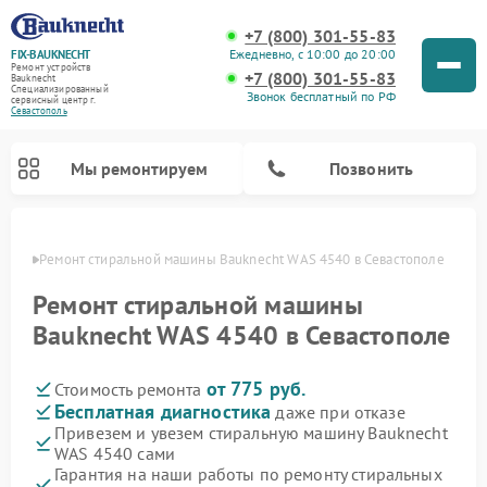
+7 (800) 301-55-83
Ежедневно, с 10:00 до 20:00
FIX-BAUKNECHT
Ремонт устройств
+7 (800) 301-55-83
Bauknecht
Специализированный
Звонок бесплатный по РФ
cервисный центр г.
Севастополь
Мы ремонтируем
Позвонить
ополе
Ремонт стиральной машины Bauknecht WAS 4540 в Севастополе
Ремонт стиральной машины
Bauknecht WAS 4540 в Севастополе
от 775 руб.
Стоимость ремонта
Ремонт варочных панелей Bauknecht
Ремонт микроволновых печей Bauknecht
Ремонт холодильников Bauknecht
Ремонт духовых шкафов Bauknecht
Ремонт посудомоечных машин Bauknecht
Бесплатная диагностика
даже при отказе
Привезем и увезем стиральную машину Bauknecht
WAS 4540 сами
Гарантия на наши работы по ремонту стиральных