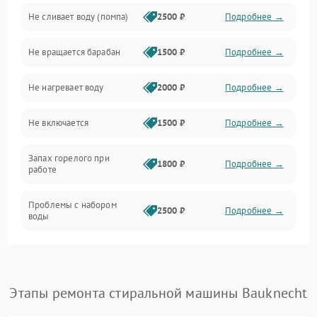
Не сливает воду (помпа)
2500 ₽
Подробнее →
Водоснабжение
Не вращается барабан
1500 ₽
Подробнее →
Слив
Не нагревает воду
2000 ₽
Подробнее →
Программное обеспечение
Не включается
1500 ₽
Подробнее →
Запах горелого при
1800 ₽
Подробнее →
работе
Проблемы с набором
2500 ₽
Подробнее →
воды
Замена ТЭНа
2200 ₽
Подробнее →
Замена платы управления
2200 ₽
Подробнее →
Этапы ремонта стиральной машины Bauknecht