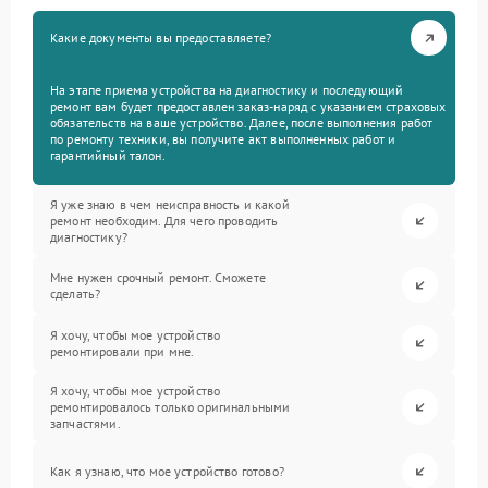
Какие документы вы предоставляете?
На этапе приема устройства на диагностику и последующий
ремонт вам будет предоставлен заказ-наряд с указанием страховых
обязательств на ваше устройство. Далее, после выполнения работ
по ремонту техники, вы получите акт выполненных работ и
гарантийный талон.
Я уже знаю в чем неисправность и какой
ремонт необходим. Для чего проводить
диагностику?
Мне нужен срочный ремонт. Сможете
сделать?
Я хочу, чтобы мое устройство
ремонтировали при мне.
Я хочу, чтобы мое устройство
ремонтировалось только оригинальными
запчастями.
Как я узнаю, что мое устройство готово?