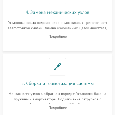
4. Замена механических узлов
Установка новых подшипников и сальников с применением
влагостойкой смазки. Замена изношенных щеток двигателя,
порванного ремня привода, неисправного сливного насоса
Подробнее
или поврежденной резиновой манжеты.
5. Сборка и герметизация системы
Монтаж всех узлов в обратном порядке. Установка бака на
пружины и амортизаторы. Подключение патрубков с
надежной фиксацией хомутами. Обработка стыков
Подробнее
герметиком для предотвращения возможных протечек воды.