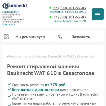
+7 (800) 301-55-83
Ежедневно, с 10:00 до 20:00
FIX-BAUKNECHT
Ремонт устройств
+7 (800) 301-55-83
Bauknecht
Специализированный
Звонок бесплатный по РФ
cервисный центр г.
Севастополь
Мы ремонтируем
Позвонить
ополе
Ремонт стиральной машины Bauknecht WAT 610 в Севастополе
Ремонт стиральной машины
Bauknecht WAT 610 в Севастополе
от 775 руб.
Стоимость ремонта
Ремонт варочных панелей Bauknecht
Ремонт микроволновых печей Bauknecht
Ремонт холодильников Bauknecht
Ремонт духовых шкафов Bauknecht
Ремонт посудомоечных машин Bauknecht
Бесплатная диагностика
даже при отказе
Привезем и увезем стиральную машину Bauknecht
WAT 610 сами
Гарантия на наши работы по ремонту стиральных