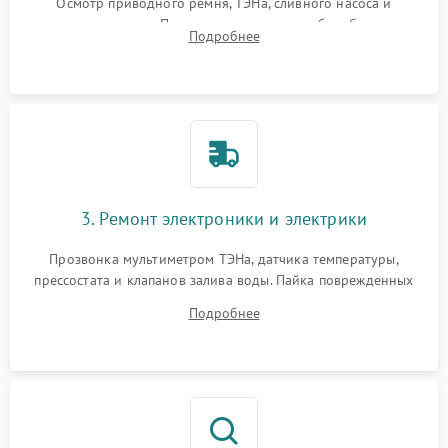
Осмотр приводного ремня, ТЭНа, сливного насоса и
амортизаторов. Проверка подшипников барабана и
Подробнее
крестовины на износ, а манжеты люка на разрывы.
3. Ремонт электроники и электрики
Прозвонка мультиметром ТЭНа, датчика температуры,
прессостата и клапанов залива воды. Пайка поврежденных
дорожек или замена симисторов на плате управления.
Подробнее
Восстановление целостности проводки и контактов.