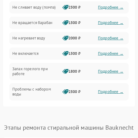
Не сливает воду (помпа)
2500 ₽
Подробнее →
Водоснабжение
Не вращается барабан
1500 ₽
Подробнее →
Слив
Не нагревает воду
2000 ₽
Подробнее →
Программное обеспечение
Не включается
1500 ₽
Подробнее →
Запах горелого при
1800 ₽
Подробнее →
работе
Проблемы с набором
2500 ₽
Подробнее →
воды
Замена ТЭНа
2200 ₽
Подробнее →
Замена платы управления
2200 ₽
Подробнее →
Этапы ремонта стиральной машины Bauknecht