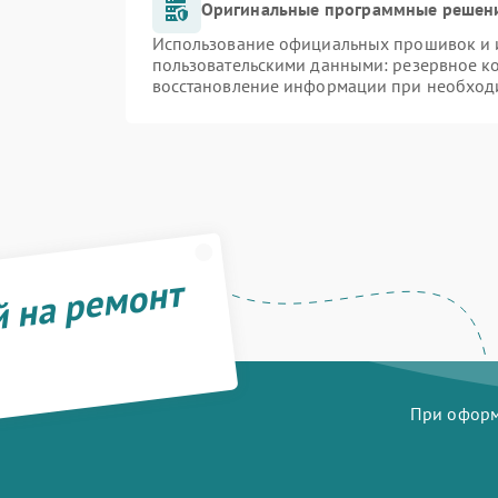
Оригинальные программные решени
Использование официальных прошивок и и
пользовательскими данными: резервное к
восстановление информации при необход
й на ремонт
При оформл