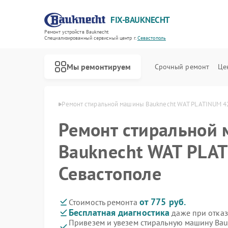
FIX-BAUKNECHT
Ремонт устройств Bauknecht
Специализированный cервисный центр г.
Севастополь
Мы ремонтируем
Срочный ремонт
Це
echt в Севастополе
Ремонт стиральной машины Bauknecht WAT PLATINUM 4
Ремонт стиральной
Bauknecht WAT PLA
Севастополе
Ремонт варочных панелей Bauknecht
Ремонт духовых шкафов Bauknecht
Ремонт микроволновых печей Bauknecht
Ремонт посудомоечных машин Bauknecht
Ремонт холодильников Bauknecht
от 775 руб.
Стоимость ремонта
Бесплатная диагностика
даже при отказ
Привезем и увезем стиральную машину Ba