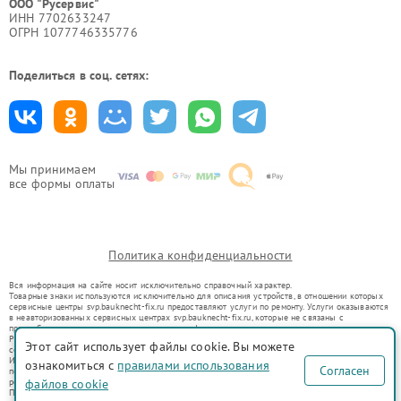
ООО "Русервис"
ИНН 7702633247
ОГРН 1077746335776
Поделиться в соц. сетях:
Мы принимаем
все формы оплаты
Политика конфиденциальности
Вся информация на сайте носит исключительно справочный характер.
Товарные знаки используются исключительно для описания устройств, в отношении которых
сервисные центры svp.bauknecht-fix.ru предоставляют услуги по ремонту. Услуги оказываются
в неавторизованных сервисных центрах svp.bauknecht-fix.ru, которые не связаны с
правообладателями товарных знаков или их официальными представителями.
Ремонт осуществляется для устройств, уже введенных в гражданский оборот в соответствии
Этот сайт использует файлы cookie. Вы можете
со статьей 1487 ГК РФ.
Использование товарных знаков не преследует цели индивидуализации услуг или введения
ознакомиться с
правилами использования
Согласен
потребителей в заблуждение, а служит для информирования о предоставляемых услугах по
ремонту техники указанных брендов.
файлов cookie
Представленная на сайте информация не является публичной офертой, определяемой