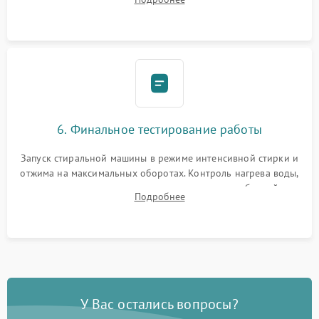
герметиком для предотвращения возможных протечек воды.
6. Финальное тестирование работы
Запуск стиральной машины в режиме интенсивной стирки и
отжима на максимальных оборотах. Контроль нагрева воды,
корректности слива, отсутствия излишних вибраций,
Подробнее
посторонних стуков и протечек под корпусом.
У Вас остались вопросы?