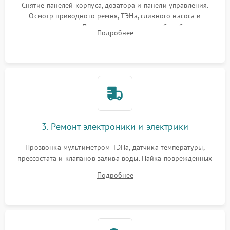
Снятие панелей корпуса, дозатора и панели управления.
Осмотр приводного ремня, ТЭНа, сливного насоса и
амортизаторов. Проверка подшипников барабана и
Подробнее
крестовины на износ, а манжеты люка на разрывы.
3. Ремонт электроники и электрики
Прозвонка мультиметром ТЭНа, датчика температуры,
прессостата и клапанов залива воды. Пайка поврежденных
дорожек или замена симисторов на плате управления.
Подробнее
Восстановление целостности проводки и контактов.