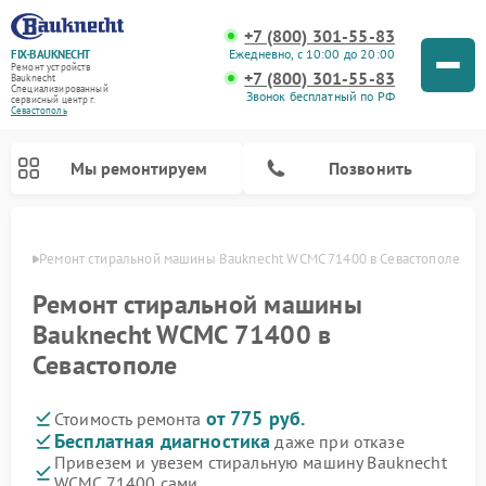
+7 (800) 301-55-83
Ежедневно, с 10:00 до 20:00
FIX-BAUKNECHT
Ремонт устройств
+7 (800) 301-55-83
Bauknecht
Специализированный
Звонок бесплатный по РФ
cервисный центр г.
Севастополь
Мы ремонтируем
Позвонить
ополе
Ремонт стиральной машины Bauknecht WCMC 71400 в Севастополе
Ремонт стиральной машины
Bauknecht WCMC 71400 в
Севастополе
Ремонт варочных панелей Bauknecht
Ремонт микроволновых печей Bauknecht
Ремонт холодильников Bauknecht
Ремонт духовых шкафов Bauknecht
Ремонт посудомоечных машин Bauknecht
от 775 руб.
Стоимость ремонта
Бесплатная диагностика
даже при отказе
Привезем и увезем стиральную машину Bauknecht
WCMC 71400 сами