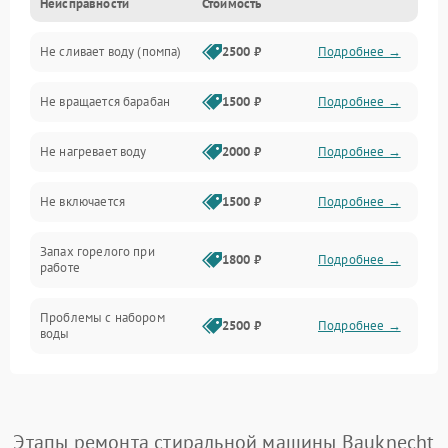
Неисправности
Стоимость
Электропитание
Не сливает воду (помпа)
2500 ₽
Подробнее →
Водоснабжение
Не вращается барабан
1500 ₽
Подробнее →
Слив
Не нагревает воду
2000 ₽
Подробнее →
Программное обеспечение
Не включается
1500 ₽
Подробнее →
Запах горелого при
1800 ₽
Подробнее →
работе
Проблемы с набором
2500 ₽
Подробнее →
воды
Замена ТЭНа
2200 ₽
Подробнее →
Замена платы управления
2200 ₽
Подробнее →
Этапы ремонта стиральной машины Bauknecht