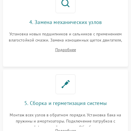
4. Замена механических узлов
Установка новых подшипников и сальников с применением
влагостойкой смазки. Замена изношенных щеток двигателя,
порванного ремня привода, неисправного сливного насоса
Подробнее
или поврежденной резиновой манжеты.
5. Сборка и герметизация системы
Монтаж всех узлов в обратном порядке. Установка бака на
пружины и амортизаторы. Подключение патрубков с
надежной фиксацией хомутами. Обработка стыков
Подробнее