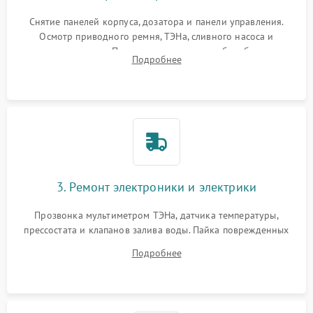
Снятие панелей корпуса, дозатора и панели управления.
Осмотр приводного ремня, ТЭНа, сливного насоса и
амортизаторов. Проверка подшипников барабана и
Подробнее
крестовины на износ, а манжеты люка на разрывы.
3. Ремонт электроники и электрики
Прозвонка мультиметром ТЭНа, датчика температуры,
прессостата и клапанов залива воды. Пайка поврежденных
дорожек или замена симисторов на плате управления.
Подробнее
Восстановление целостности проводки и контактов.