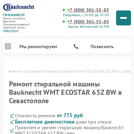
+7 (800) 301-55-83
Ежедневно, с 10:00 до 20:00
FIX-BAUKNECHT
Ремонт устройств
+7 (800) 301-55-83
Bauknecht
Специализированный
Звонок бесплатный по РФ
cервисный центр г.
Севастополь
Мы ремонтируем
Позвонить
ополе
Ремонт стиральной машины Bauknecht WMT ECOSTAR 65Z BW в Севаст
Ремонт стиральной машины
Bauknecht WMT ECOSTAR 65Z BW в
Севастополе
Ремонт варочных панелей Bauknecht
Ремонт микроволновых печей Bauknecht
Ремонт холодильников Bauknecht
Ремонт духовых шкафов Bauknecht
Ремонт посудомоечных машин Bauknecht
от 775 руб.
Стоимость ремонта
Бесплатная диагностика
даже при отказе
Привезем и увезем стиральную машину Bauknecht
WMT ECOSTAR 65Z BW сами