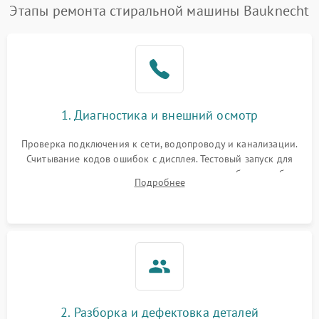
Замена платы управления
2200 ₽
Подробнее →
Этапы ремонта стиральной машины Bauknecht
1. Диагностика и внешний осмотр
Проверка подключения к сети, водопроводу и канализации.
Считывание кодов ошибок с дисплея. Тестовый запуск для
выявления посторонних шумов, протечек или сбоев в работе
Подробнее
электронного модуля управления.
2. Разборка и дефектовка деталей