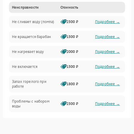
Неисправности
Стоимость
Электропитание
Не сливает воду (помпа)
2500 ₽
Подробнее →
Водоснабжение
Не вращается барабан
1500 ₽
Подробнее →
Слив
Не нагревает воду
2000 ₽
Подробнее →
Программное обеспечение
Не включается
1500 ₽
Подробнее →
Запах горелого при
1800 ₽
Подробнее →
работе
Проблемы с набором
2500 ₽
Подробнее →
воды
Замена ТЭНа
2200 ₽
Подробнее →