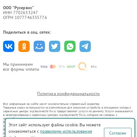
ООО "Русервис"
ИНН 7702633247
ОГРН 1077746335776
Поделиться в соц. сетях:
Мы принимаем
все формы оплаты
Политика конфиденциальности
Вся информация на сайте носит исключительно справочный характер.
Товарные знаки используются исключительно для описания устройств, в отношении которых
сервисные центры svp.bauknecht-fix.ru предоставляют услуги по ремонту. Услуги оказываются
в неавторизованных сервисных центрах svp.bauknecht-fix.ru, которые не связаны с
правообладателями товарных знаков или их официальными представителями.
Ремонт осуществляется для устройств, уже введенных в гражданский оборот в соответствии
Этот сайт использует файлы cookie. Вы можете
со статьей 1487 ГК РФ.
Использование товарных знаков не преследует цели индивидуализации услуг или введения
ознакомиться с
правилами использования
Согласен
потребителей в заблуждение, а служит для информирования о предоставляемых услугах по
ремонту техники указанных брендов.