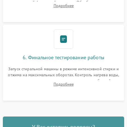
надежной фиксацией хомутами. Обработка стыков
Подробнее
герметиком для предотвращения возможных протечек воды.
6. Финальное тестирование работы
Запуск стиральной машины в режиме интенсивной стирки и
отжима на максимальных оборотах. Контроль нагрева воды,
корректности слива, отсутствия излишних вибраций,
Подробнее
посторонних стуков и протечек под корпусом.