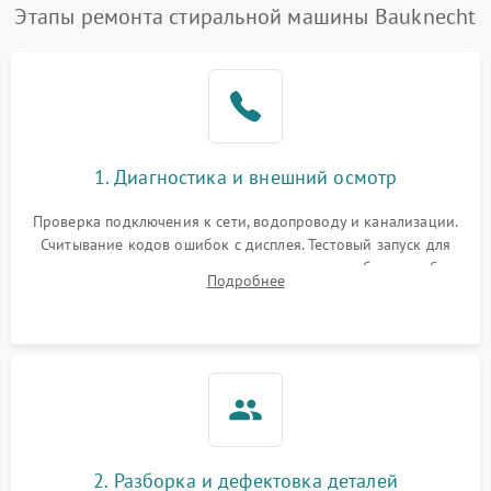
Замена платы управления
2200 ₽
Подробнее →
Этапы ремонта стиральной машины Bauknecht
1. Диагностика и внешний осмотр
Проверка подключения к сети, водопроводу и канализации.
Считывание кодов ошибок с дисплея. Тестовый запуск для
выявления посторонних шумов, протечек или сбоев в работе
Подробнее
электронного модуля управления.
2. Разборка и дефектовка деталей