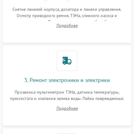
Снятие панелей корпуса, дозатора и панели управления.
Осмотр приводного ремня, ТЭНа, сливного насоса и
амортизаторов. Проверка подшипников барабана и
Подробнее
крестовины на износ, а манжеты люка на разрывы.
3. Ремонт электроники и электрики
Прозвонка мультиметром ТЭНа, датчика температуры,
прессостата и клапанов залива воды. Пайка поврежденных
дорожек или замена симисторов на плате управления.
Подробнее
Восстановление целостности проводки и контактов.