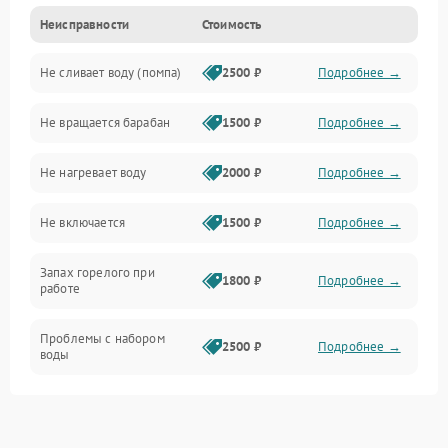
Неисправности
Стоимость
Электропитание
Не сливает воду (помпа)
2500 ₽
Подробнее →
Водоснабжение
Не вращается барабан
1500 ₽
Подробнее →
Слив
Не нагревает воду
2000 ₽
Подробнее →
Программное обеспечение
Не включается
1500 ₽
Подробнее →
Запах горелого при
1800 ₽
Подробнее →
работе
Проблемы с набором
2500 ₽
Подробнее →
воды
Замена ТЭНа
2200 ₽
Подробнее →