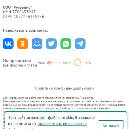
ООО "Русервис"
ИНН 7702633247
ОГРН 1077746335776
Поделиться в соц. сетях:
Мы принимаем
все формы оплаты
Политика конфиденциальности
Вся информация на сайте носит исключительно справочный характер.
Товарные знаки используются исключительно для описания устройств, в отношении которых
сервисные центры svp.bauknecht-fix.ru предоставляют услуги по ремонту. Услуги оказываются
в неавторизованных сервисных центрах svp.bauknecht-fix.ru, которые не связаны с
правообладателями товарных знаков или их официальными представителями.
Ремонт осуществляется для устройств, уже введенных в гражданский оборот в соответствии
Этот сайт использует файлы cookie. Вы можете
со статьей 1487 ГК РФ.
Использование товарных знаков не преследует цели индивидуализации услуг или введения
ознакомиться с
правилами использования
Согласен
потребителей в заблуждение, а служит для информирования о предоставляемых услугах по
ремонту техники указанных брендов.