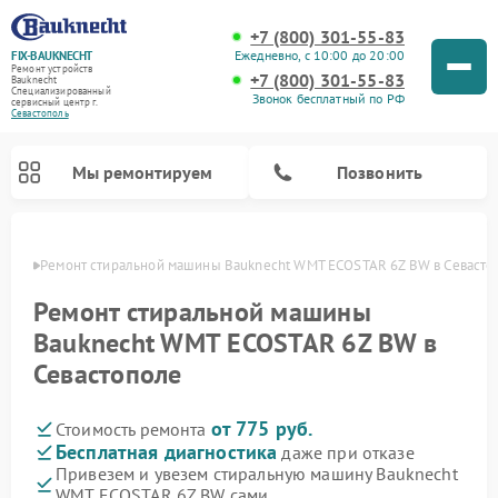
+7 (800) 301-55-83
Ежедневно, с 10:00 до 20:00
FIX-BAUKNECHT
Ремонт устройств
+7 (800) 301-55-83
Bauknecht
Специализированный
Звонок бесплатный по РФ
cервисный центр г.
Севастополь
Мы ремонтируем
Позвонить
ополе
Ремонт стиральной машины Bauknecht WMT ECOSTAR 6Z BW в Севасто
Ремонт стиральной машины
Bauknecht WMT ECOSTAR 6Z BW в
Севастополе
Ремонт варочных панелей Bauknecht
Ремонт микроволновых печей Bauknecht
Ремонт холодильников Bauknecht
Ремонт духовых шкафов Bauknecht
Ремонт посудомоечных машин Bauknecht
от 775 руб.
Стоимость ремонта
Бесплатная диагностика
даже при отказе
Привезем и увезем стиральную машину Bauknecht
WMT ECOSTAR 6Z BW сами