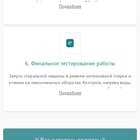
надежной фиксацией хомутами. Обработка стыков
Подробнее
герметиком для предотвращения возможных протечек воды.
6. Финальное тестирование работы
Запуск стиральной машины в режиме интенсивной стирки и
отжима на максимальных оборотах. Контроль нагрева воды,
корректности слива, отсутствия излишних вибраций,
Подробнее
посторонних стуков и протечек под корпусом.