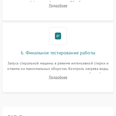
надежной фиксацией хомутами. Обработка стыков
Подробнее
герметиком для предотвращения возможных протечек воды.
6. Финальное тестирование работы
Запуск стиральной машины в режиме интенсивной стирки и
отжима на максимальных оборотах. Контроль нагрева воды,
корректности слива, отсутствия излишних вибраций,
Подробнее
посторонних стуков и протечек под корпусом.