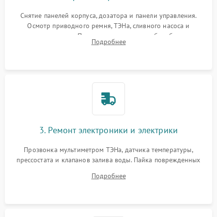
Снятие панелей корпуса, дозатора и панели управления.
Осмотр приводного ремня, ТЭНа, сливного насоса и
амортизаторов. Проверка подшипников барабана и
Подробнее
крестовины на износ, а манжеты люка на разрывы.
3. Ремонт электроники и электрики
Прозвонка мультиметром ТЭНа, датчика температуры,
прессостата и клапанов залива воды. Пайка поврежденных
дорожек или замена симисторов на плате управления.
Подробнее
Восстановление целостности проводки и контактов.