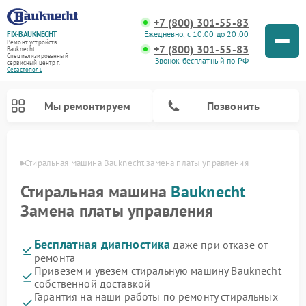
+7 (800) 301-55-83
Ежедневно, с 10:00 до 20:00
FIX-BAUKNECHT
Ремонт устройств
+7 (800) 301-55-83
Bauknecht
Специализированный
Звонок бесплатный по РФ
cервисный центр г.
Севастополь
Мы ремонтируем
Позвонить
ополе
Стиральная машина Bauknecht замена платы управления
Стиральная машина
Bauknecht
Замена платы управления
Бесплатная диагностика
даже при отказе от
Ремонт варочных панелей Bauknecht
Ремонт микроволновых печей Bauknecht
Ремонт холодильников Bauknecht
Ремонт духовых шкафов Bauknecht
Ремонт посудомоечных машин Bauknecht
ремонта
Привезем и увезем стиральную машину Bauknecht
собственной доставкой
Гарантия на наши работы по ремонту стиральных