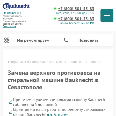
+7 (800) 301-55-83
Ежедневно, с 10:00 до 20:00
FIX-BAUKNECHT
Ремонт устройств
+7 (800) 301-55-83
Bauknecht
Специализированный
Звонок бесплатный по РФ
cервисный центр г.
Севастополь
Мы ремонтируем
Позвонить
ополе
Стиральная машина Bauknecht замена верхнего противовеса
Замена верхнего противовеса на
стиральной машине Bauknecht в
Севастополе
Ремонт варочных панелей Bauknecht
Ремонт микроволновых печей Bauknecht
Ремонт холодильников Bauknecht
Ремонт духовых шкафов Bauknecht
Ремонт посудомоечных машин Bauknecht
Привезем и увезем стиральную машину Bauknecht
собственной доставкой
Гарантия на наши работы по ремонту стиральных
до 3-х лет
машин Bauknecht