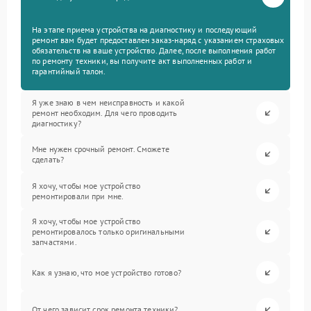
На этапе приема устройства на диагностику и последующий
ремонт вам будет предоставлен заказ-наряд с указанием страховых
обязательств на ваше устройство. Далее, после выполнения работ
по ремонту техники, вы получите акт выполненных работ и
гарантийный талон.
Я уже знаю в чем неисправность и какой
ремонт необходим. Для чего проводить
диагностику?
Мне нужен срочный ремонт. Сможете
сделать?
Я хочу, чтобы мое устройство
ремонтировали при мне.
Я хочу, чтобы мое устройство
ремонтировалось только оригинальными
запчастями.
Как я узнаю, что мое устройство готово?
От чего зависит срок ремонта техники?