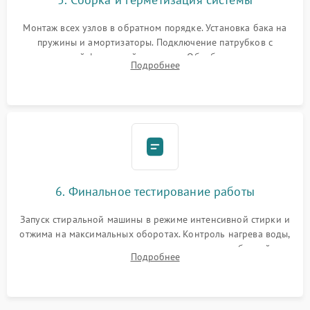
Монтаж всех узлов в обратном порядке. Установка бака на
пружины и амортизаторы. Подключение патрубков с
надежной фиксацией хомутами. Обработка стыков
Подробнее
герметиком для предотвращения возможных протечек воды.
6. Финальное тестирование работы
Запуск стиральной машины в режиме интенсивной стирки и
отжима на максимальных оборотах. Контроль нагрева воды,
корректности слива, отсутствия излишних вибраций,
Подробнее
посторонних стуков и протечек под корпусом.