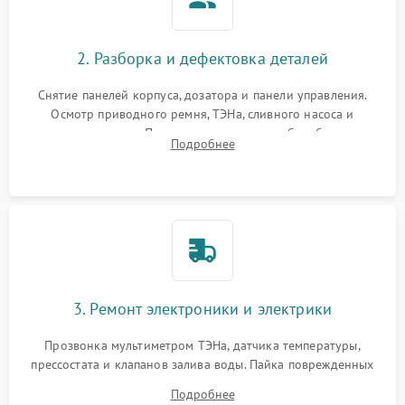
2. Разборка и дефектовка деталей
Снятие панелей корпуса, дозатора и панели управления.
Осмотр приводного ремня, ТЭНа, сливного насоса и
амортизаторов. Проверка подшипников барабана и
Подробнее
крестовины на износ, а манжеты люка на разрывы.
3. Ремонт электроники и электрики
Прозвонка мультиметром ТЭНа, датчика температуры,
прессостата и клапанов залива воды. Пайка поврежденных
дорожек или замена симисторов на плате управления.
Подробнее
Восстановление целостности проводки и контактов.