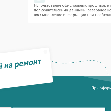
Использование официальных прошивок и и
пользовательскими данными: резервное к
восстановление информации при необход
й на ремонт
При оформл