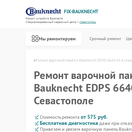
FIX-BAUKNECHT
Ремонт устройств Bauknecht
Специализированный cервисный центр г.
Севастополь
Мы ремонтируем
Срочный ремонт
Це
necht в Севастополе
Ремонт варочной панели Bauknecht EDPS 6640 IN в Сев
Ремонт варочной па
Bauknecht EDPS 664
Севастополе
Ремонт духовых шкафов Bauknecht
Ремонт микроволновых печей Bauknecht
Ремонт посудомоечных машин Bauknecht
Ремонт стиральных машин Bauknecht
Ремонт холодильников Bauknecht
от 575 руб.
Стоимость ремонта
Бесплатная диагностика
даже при отказ
Привезем и увезем варочную панель Baukn