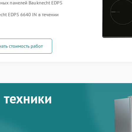
чных панелей Bauknecht EDPS
ht EDPS 6640 IN в течении
нать стоимость работ
 техники