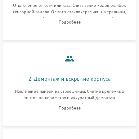
Отключение от сети или газа. Считывание кодов ошибок
сенсорной панели. Осмотр стеклокерамики на трещины,
проверка конфорок на равномерность нагрева. Опрос
Подробнее
клиента о симптомах (не включается, не видит посуду,
щелкает).
2. Демонтаж и вскрытие корпуса
Извлечение панели из столешницы. Снятие крепежных
винтов по периметру и аккуратный демонтаж
стеклокерамической поверхности. Отсоединение шлейфов
Подробнее
сенсорного блока для доступа к силовым платам, катушкам
или ТЭНам.