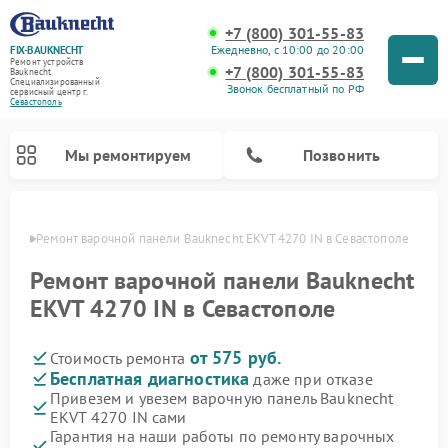
+7 (800) 301-55-83
Ежедневно, с 10:00 до 20:00
FIX-BAUKNECHT
Ремонт устройств
+7 (800) 301-55-83
Bauknecht
Специализированный
Звонок бесплатный по РФ
cервисный центр г.
Севастополь
Мы ремонтируем
Позвонить
ополе
Ремонт варочной панели Bauknecht EKVT 4270 IN в Севастополе
Ремонт варочной панели Bauknecht
EKVT 4270 IN в Севастополе
от 575 руб.
Стоимость ремонта
Ремонт духовых шкафов Bauknecht
Ремонт посудомоечных машин Bauknecht
Ремонт холодильников Bauknecht
Ремонт микроволновых печей Bauknecht
Ремонт стиральных машин Bauknecht
Бесплатная диагностика
даже при отказе
Привезем и увезем варочную панель Bauknecht
EKVT 4270 IN сами
Гарантия на наши работы по ремонту варочных