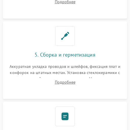
Подробнее
дорожек. Очистка контактов и замена поврежденной
проводки.
5. Сборка и герметизация
Аккуратная укладка проводов и шлейфов, фиксация плат и
конфорок на штатных местах. Установка стеклокерамики с
проверкой равномерности зазоров. Нанесение
Подробнее
термостойкого герметика или укладка уплотнительной
ленты по контуру.