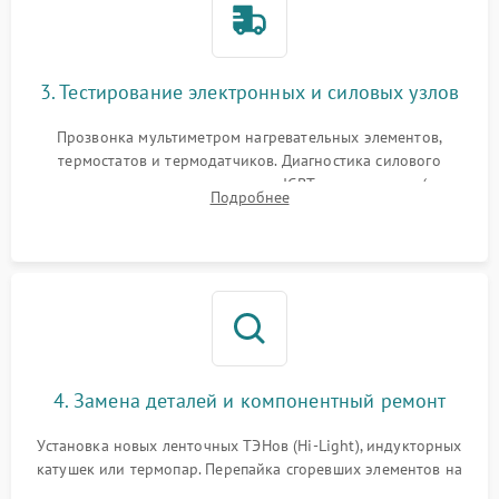
3. Тестирование электронных и силовых узлов
Прозвонка мультиметром нагревательных элементов,
термостатов и термодатчиков. Диагностика силового
модуля, реле, диодных мостов и IGBT-транзисторов (для
Подробнее
индукции). Проверка кранов и газ-контроля (для газовых
панелей).
4. Замена деталей и компонентный ремонт
Установка новых ленточных ТЭНов (Hi-Light), индукторных
катушек или термопар. Перепайка сгоревших элементов на
плате управления, восстановление токопроводящих