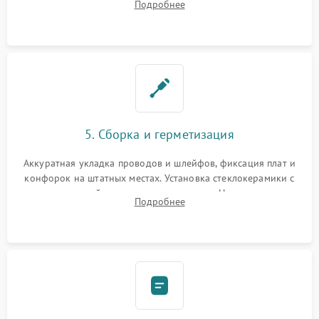
Подробнее
дорожек. Очистка контактов и замена поврежденной
проводки.
5. Сборка и герметизация
Аккуратная укладка проводов и шлейфов, фиксация плат и
конфорок на штатных местах. Установка стеклокерамики с
проверкой равномерности зазоров. Нанесение
Подробнее
термостойкого герметика или укладка уплотнительной
ленты по контуру.