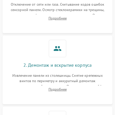
Отключение от сети или газа. Считывание кодов ошибок
сенсорной панели. Осмотр стеклокерамики на трещины,
проверка конфорок на равномерность нагрева. Опрос
Подробнее
клиента о симптомах (не включается, не видит посуду,
щелкает).
2. Демонтаж и вскрытие корпуса
Извлечение панели из столешницы. Снятие крепежных
винтов по периметру и аккуратный демонтаж
стеклокерамической поверхности. Отсоединение шлейфов
Подробнее
сенсорного блока для доступа к силовым платам, катушкам
или ТЭНам.