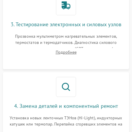
3. Тестирование электронных и силовых узлов
Прозвонка мультиметром нагревательных элементов,
термостатов и термодатчиков. Диагностика силового
модуля, реле, диодных мостов и IGBT-транзисторов (для
Подробнее
индукции). Проверка кранов и газ-контроля (для газовых
панелей).
4. Замена деталей и компонентный ремонт
Установка новых ленточных ТЭНов (Hi-Light), индукторных
катушек или термопар. Перепайка сгоревших элементов на
плате управления, восстановление токопроводящих