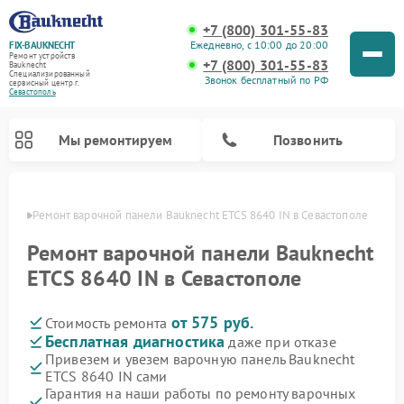
+7 (800) 301-55-83
Ежедневно, с 10:00 до 20:00
FIX-BAUKNECHT
Ремонт устройств
+7 (800) 301-55-83
Bauknecht
Специализированный
Звонок бесплатный по РФ
cервисный центр г.
Севастополь
Мы ремонтируем
Позвонить
ополе
Ремонт варочной панели Bauknecht ETCS 8640 IN в Севастополе
Ремонт варочной панели Bauknecht
ETCS 8640 IN в Севастополе
от 575 руб.
Стоимость ремонта
Ремонт духовых шкафов Bauknecht
Ремонт посудомоечных машин Bauknecht
Ремонт холодильников Bauknecht
Ремонт микроволновых печей Bauknecht
Ремонт стиральных машин Bauknecht
Бесплатная диагностика
даже при отказе
Привезем и увезем варочную панель Bauknecht
ETCS 8640 IN сами
Гарантия на наши работы по ремонту варочных