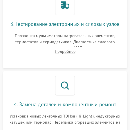
3. Тестирование электронных и силовых узлов
Прозвонка мультиметром нагревательных элементов,
термостатов и термодатчиков. Диагностика силового
модуля, реле, диодных мостов и IGBT-транзисторов (для
Подробнее
индукции). Проверка кранов и газ-контроля (для газовых
панелей).
4. Замена деталей и компонентный ремонт
Установка новых ленточных ТЭНов (Hi-Light), индукторных
катушек или термопар. Перепайка сгоревших элементов на
плате управления, восстановление токопроводящих