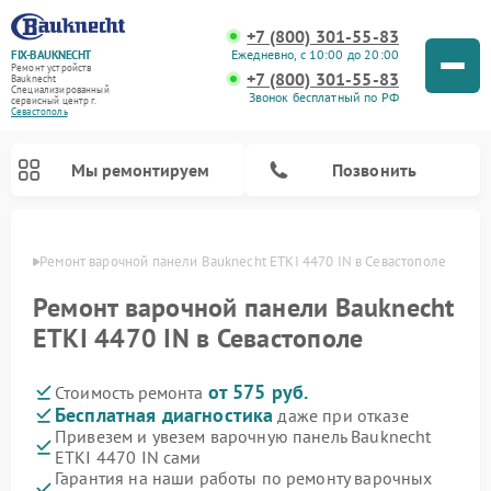
+7 (800) 301-55-83
Ежедневно, с 10:00 до 20:00
FIX-BAUKNECHT
Ремонт устройств
+7 (800) 301-55-83
Bauknecht
Специализированный
Звонок бесплатный по РФ
cервисный центр г.
Севастополь
Мы ремонтируем
Позвонить
ополе
Ремонт варочной панели Bauknecht ETKI 4470 IN в Севастополе
Ремонт варочной панели Bauknecht
ETKI 4470 IN в Севастополе
от 575 руб.
Стоимость ремонта
Ремонт духовых шкафов Bauknecht
Ремонт посудомоечных машин Bauknecht
Ремонт холодильников Bauknecht
Ремонт микроволновых печей Bauknecht
Ремонт стиральных машин Bauknecht
Бесплатная диагностика
даже при отказе
Привезем и увезем варочную панель Bauknecht
ETKI 4470 IN сами
Гарантия на наши работы по ремонту варочных