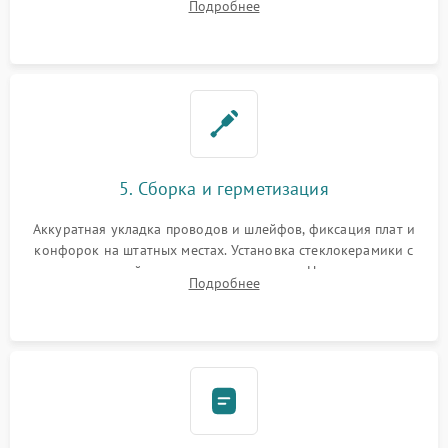
Подробнее
дорожек. Очистка контактов и замена поврежденной
проводки.
5. Сборка и герметизация
Аккуратная укладка проводов и шлейфов, фиксация плат и
конфорок на штатных местах. Установка стеклокерамики с
проверкой равномерности зазоров. Нанесение
Подробнее
термостойкого герметика или укладка уплотнительной
ленты по контуру.