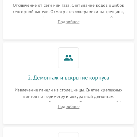
Отключение от сети или газа. Считывание кодов ошибок
сенсорной панели. Осмотр стеклокерамики на трещины,
проверка конфорок на равномерность нагрева. Опрос
Подробнее
клиента о симптомах (не включается, не видит посуду,
щелкает).
2. Демонтаж и вскрытие корпуса
Извлечение панели из столешницы. Снятие крепежных
винтов по периметру и аккуратный демонтаж
стеклокерамической поверхности. Отсоединение шлейфов
Подробнее
сенсорного блока для доступа к силовым платам, катушкам
или ТЭНам.