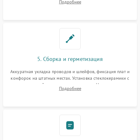
Подробнее
дорожек. Очистка контактов и замена поврежденной
проводки.
5. Сборка и герметизация
Аккуратная укладка проводов и шлейфов, фиксация плат и
конфорок на штатных местах. Установка стеклокерамики с
проверкой равномерности зазоров. Нанесение
Подробнее
термостойкого герметика или укладка уплотнительной
ленты по контуру.