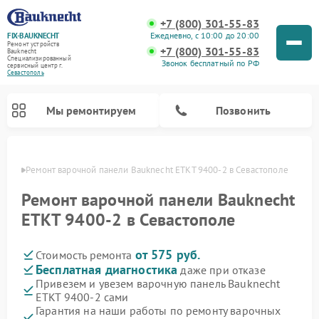
+7 (800) 301-55-83
Ежедневно, с 10:00 до 20:00
FIX-BAUKNECHT
Ремонт устройств
+7 (800) 301-55-83
Bauknecht
Специализированный
Звонок бесплатный по РФ
cервисный центр г.
Севастополь
Мы ремонтируем
Позвонить
ополе
Ремонт варочной панели Bauknecht ETKT 9400-2 в Севастополе
Ремонт варочной панели Bauknecht
ETKT 9400-2 в Севастополе
от 575 руб.
Стоимость ремонта
Ремонт духовых шкафов Bauknecht
Ремонт посудомоечных машин Bauknecht
Ремонт холодильников Bauknecht
Ремонт микроволновых печей Bauknecht
Ремонт стиральных машин Bauknecht
Бесплатная диагностика
даже при отказе
Привезем и увезем варочную панель Bauknecht
ETKT 9400-2 сами
Гарантия на наши работы по ремонту варочных