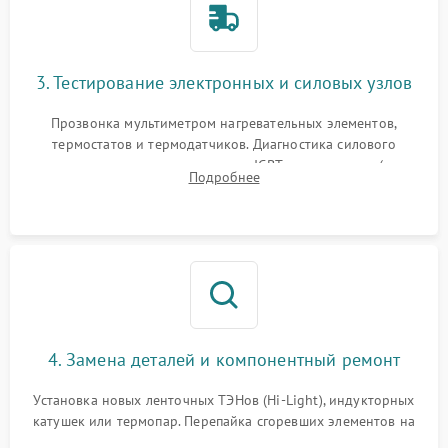
3. Тестирование электронных и силовых узлов
Прозвонка мультиметром нагревательных элементов,
термостатов и термодатчиков. Диагностика силового
модуля, реле, диодных мостов и IGBT-транзисторов (для
Подробнее
индукции). Проверка кранов и газ-контроля (для газовых
панелей).
4. Замена деталей и компонентный ремонт
Установка новых ленточных ТЭНов (Hi-Light), индукторных
катушек или термопар. Перепайка сгоревших элементов на
плате управления, восстановление токопроводящих