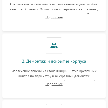
Отключение от сети или газа. Считывание кодов ошибок
сенсорной панели. Осмотр стеклокерамики на трещины,
проверка конфорок на равномерность нагрева. Опрос
Подробнее
клиента о симптомах (не включается, не видит посуду,
щелкает).
2. Демонтаж и вскрытие корпуса
Извлечение панели из столешницы. Снятие крепежных
винтов по периметру и аккуратный демонтаж
стеклокерамической поверхности. Отсоединение шлейфов
Подробнее
сенсорного блока для доступа к силовым платам, катушкам
или ТЭНам.