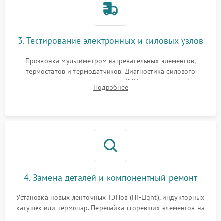
3. Тестирование электронных и силовых узлов
Прозвонка мультиметром нагревательных элементов,
термостатов и термодатчиков. Диагностика силового
модуля, реле, диодных мостов и IGBT-транзисторов (для
Подробнее
индукции). Проверка кранов и газ-контроля (для газовых
панелей).
4. Замена деталей и компонентный ремонт
Установка новых ленточных ТЭНов (Hi-Light), индукторных
катушек или термопар. Перепайка сгоревших элементов на
плате управления, восстановление токопроводящих