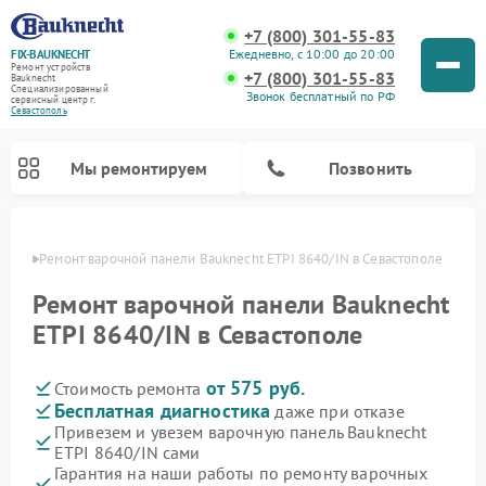
+7 (800) 301-55-83
Ежедневно, с 10:00 до 20:00
FIX-BAUKNECHT
Ремонт устройств
+7 (800) 301-55-83
Bauknecht
Специализированный
Звонок бесплатный по РФ
cервисный центр г.
Севастополь
Мы ремонтируем
Позвонить
ополе
Ремонт варочной панели Bauknecht ETPI 8640/IN в Севастополе
Ремонт варочной панели Bauknecht
ETPI 8640/IN в Севастополе
от 575 руб.
Стоимость ремонта
Ремонт духовых шкафов Bauknecht
Ремонт посудомоечных машин Bauknecht
Ремонт холодильников Bauknecht
Ремонт микроволновых печей Bauknecht
Ремонт стиральных машин Bauknecht
Бесплатная диагностика
даже при отказе
Привезем и увезем варочную панель Bauknecht
ETPI 8640/IN сами
Гарантия на наши работы по ремонту варочных