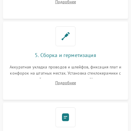
Подробнее
дорожек. Очистка контактов и замена поврежденной
проводки.
5. Сборка и герметизация
Аккуратная укладка проводов и шлейфов, фиксация плат и
конфорок на штатных местах. Установка стеклокерамики с
проверкой равномерности зазоров. Нанесение
Подробнее
термостойкого герметика или укладка уплотнительной
ленты по контуру.