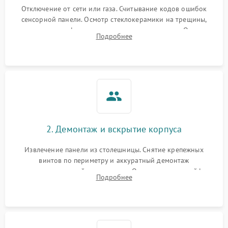
Отключение от сети или газа. Считывание кодов ошибок
сенсорной панели. Осмотр стеклокерамики на трещины,
проверка конфорок на равномерность нагрева. Опрос
Подробнее
клиента о симптомах (не включается, не видит посуду,
щелкает).
2. Демонтаж и вскрытие корпуса
Извлечение панели из столешницы. Снятие крепежных
винтов по периметру и аккуратный демонтаж
стеклокерамической поверхности. Отсоединение шлейфов
Подробнее
сенсорного блока для доступа к силовым платам, катушкам
или ТЭНам.