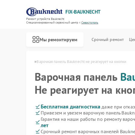
FIX-BAUKNECHT
Ремонт устройств Bauknecht
Специализированный cервисный центр г.
Севастополь
Мы ремонтируем
Срочный ремонт
Це
necht в Севастополе
Варочная панель Bauknecht не реагирует на кнопки
Варочная панель
Ba
Не реагирует на кно
Ремонт духовых шкафов Bauknecht
Ремонт микроволновых печей Bauknecht
Ремонт посудомоечных машин Bauknecht
Ремонт стиральных машин Bauknecht
Ремонт холодильников Bauknecht
Бесплатная диагностика
даже при отказ
Привезем и увезем варочную панель Baukn
Гарантия на наши работы по ремонту варо
лет
Срочный ремонт варочных панелей Bauknec