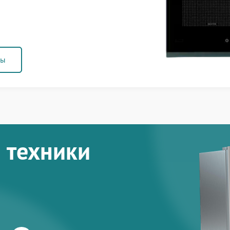
ны
 техники