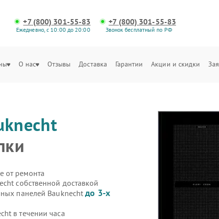
+7 (800) 301-55-83
+7 (800) 301-55-83
Ежедневно, с 10:00 до 20:00
Звонок бесплатный по РФ
ны
О нас
Отзывы
Доставка
Гарантии
Акции и скидки
Зая
uknecht
пки
е от ремонта
echt собственной доставкой
до 3-х
чных панелей Bauknecht
ht в течении часа