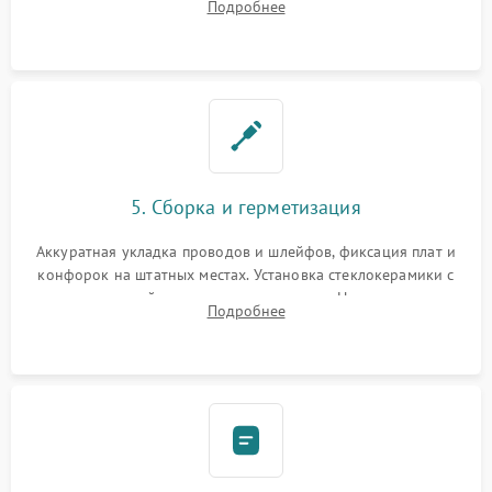
Подробнее
дорожек. Очистка контактов и замена поврежденной
проводки.
5. Сборка и герметизация
Аккуратная укладка проводов и шлейфов, фиксация плат и
конфорок на штатных местах. Установка стеклокерамики с
проверкой равномерности зазоров. Нанесение
Подробнее
термостойкого герметика или укладка уплотнительной
ленты по контуру.