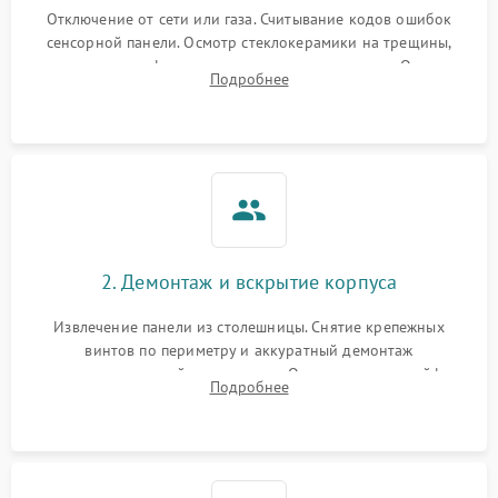
Отключение от сети или газа. Считывание кодов ошибок
сенсорной панели. Осмотр стеклокерамики на трещины,
проверка конфорок на равномерность нагрева. Опрос
Подробнее
клиента о симптомах (не включается, не видит посуду,
щелкает).
2. Демонтаж и вскрытие корпуса
Извлечение панели из столешницы. Снятие крепежных
винтов по периметру и аккуратный демонтаж
стеклокерамической поверхности. Отсоединение шлейфов
Подробнее
сенсорного блока для доступа к силовым платам, катушкам
или ТЭНам.