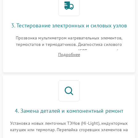
3. Тестирование электронных и силовых узлов
Прозвонка мультиметром нагревательных элементов,
термостатов и термодатчиков. Диагностика силового
модуля, реле, диодных мостов и IGBT-транзисторов (для
Подробнее
индукции). Проверка кранов и газ-контроля (для газовых
панелей).
4. Замена деталей и компонентный ремонт
Установка новых ленточных ТЭНов (Hi-Light), индукторных
катушек или термопар. Перепайка сгоревших элементов на
плате управления, восстановление токопроводящих