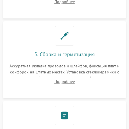
Подробнее
дорожек. Очистка контактов и замена поврежденной
проводки.
5. Сборка и герметизация
Аккуратная укладка проводов и шлейфов, фиксация плат и
конфорок на штатных местах. Установка стеклокерамики с
проверкой равномерности зазоров. Нанесение
Подробнее
термостойкого герметика или укладка уплотнительной
ленты по контуру.