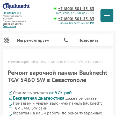
+7 (800) 301-55-83
Ежедневно, с 10:00 до 20:00
FIX-BAUKNECHT
Ремонт устройств
+7 (800) 301-55-83
Bauknecht
Специализированный
Звонок бесплатный по РФ
cервисный центр г.
Севастополь
Мы ремонтируем
Позвонить
ополе
Ремонт варочной панели Bauknecht TGV 5460 SW в Севастополе
Ремонт варочной панели Bauknecht
TGV 5460 SW в Севастополе
от 575 руб.
Стоимость ремонта
Ремонт духовых шкафов Bauknecht
Ремонт посудомоечных машин Bauknecht
Ремонт холодильников Bauknecht
Ремонт микроволновых печей Bauknecht
Ремонт стиральных машин Bauknecht
Бесплатная диагностика
даже при отказе
Привезем и увезем варочную панель Bauknecht
TGV 5460 SW сами
Гарантия на наши работы по ремонту варочных