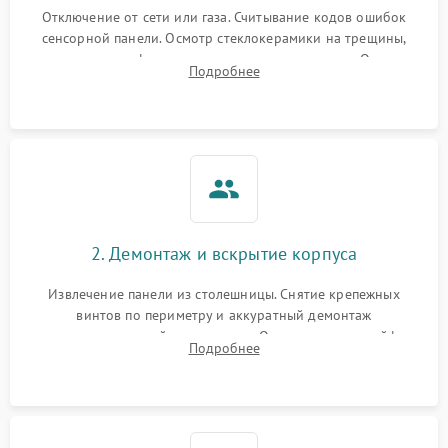
Отключение от сети или газа. Считывание кодов ошибок
сенсорной панели. Осмотр стеклокерамики на трещины,
проверка конфорок на равномерность нагрева. Опрос
Подробнее
клиента о симптомах (не включается, не видит посуду,
щелкает).
2. Демонтаж и вскрытие корпуса
Извлечение панели из столешницы. Снятие крепежных
винтов по периметру и аккуратный демонтаж
стеклокерамической поверхности. Отсоединение шлейфов
Подробнее
сенсорного блока для доступа к силовым платам, катушкам
или ТЭНам.