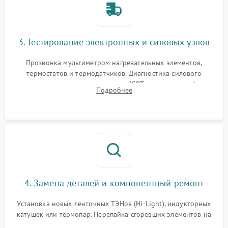
3. Тестирование электронных и силовых узлов
Прозвонка мультиметром нагревательных элементов,
термостатов и термодатчиков. Диагностика силового
модуля, реле, диодных мостов и IGBT-транзисторов (для
Подробнее
индукции). Проверка кранов и газ-контроля (для газовых
панелей).
4. Замена деталей и компонентный ремонт
Установка новых ленточных ТЭНов (Hi-Light), индукторных
катушек или термопар. Перепайка сгоревших элементов на
плате управления, восстановление токопроводящих