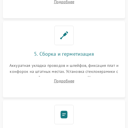
Подробнее
дорожек. Очистка контактов и замена поврежденной
проводки.
5. Сборка и герметизация
Аккуратная укладка проводов и шлейфов, фиксация плат и
конфорок на штатных местах. Установка стеклокерамики с
проверкой равномерности зазоров. Нанесение
Подробнее
термостойкого герметика или укладка уплотнительной
ленты по контуру.