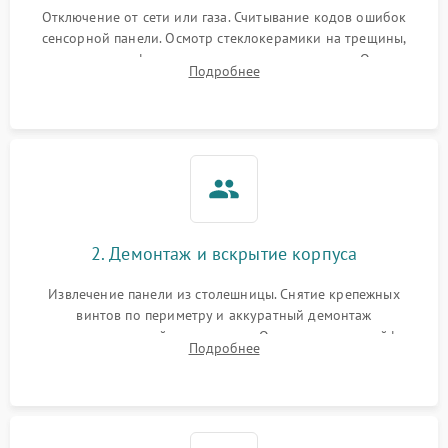
Отключение от сети или газа. Считывание кодов ошибок
сенсорной панели. Осмотр стеклокерамики на трещины,
проверка конфорок на равномерность нагрева. Опрос
Подробнее
клиента о симптомах (не включается, не видит посуду,
щелкает).
2. Демонтаж и вскрытие корпуса
Извлечение панели из столешницы. Снятие крепежных
винтов по периметру и аккуратный демонтаж
стеклокерамической поверхности. Отсоединение шлейфов
Подробнее
сенсорного блока для доступа к силовым платам, катушкам
или ТЭНам.