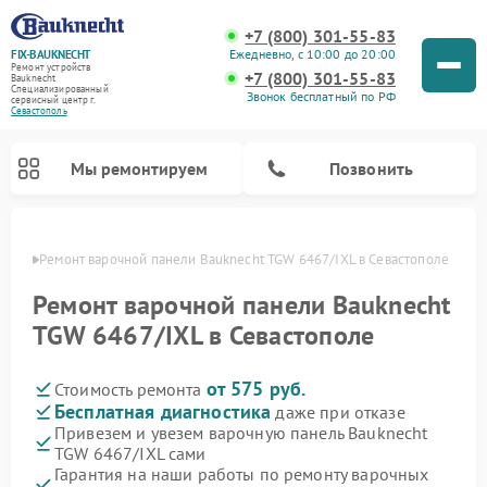
+7 (800) 301-55-83
Ежедневно, с 10:00 до 20:00
FIX-BAUKNECHT
Ремонт устройств
+7 (800) 301-55-83
Bauknecht
Специализированный
Звонок бесплатный по РФ
cервисный центр г.
Севастополь
Мы ремонтируем
Позвонить
ополе
Ремонт варочной панели Bauknecht TGW 6467/IXL в Севастополе
Ремонт варочной панели Bauknecht
TGW 6467/IXL в Севастополе
от 575 руб.
Стоимость ремонта
Ремонт духовых шкафов Bauknecht
Ремонт посудомоечных машин Bauknecht
Ремонт холодильников Bauknecht
Ремонт микроволновых печей Bauknecht
Ремонт стиральных машин Bauknecht
Бесплатная диагностика
даже при отказе
Привезем и увезем варочную панель Bauknecht
TGW 6467/IXL сами
Гарантия на наши работы по ремонту варочных