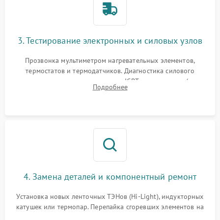
3. Тестирование электронных и силовых узлов
Прозвонка мультиметром нагревательных элементов,
термостатов и термодатчиков. Диагностика силового
модуля, реле, диодных мостов и IGBT-транзисторов (для
Подробнее
индукции). Проверка кранов и газ-контроля (для газовых
панелей).
4. Замена деталей и компонентный ремонт
Установка новых ленточных ТЭНов (Hi-Light), индукторных
катушек или термопар. Перепайка сгоревших элементов на
плате управления, восстановление токопроводящих